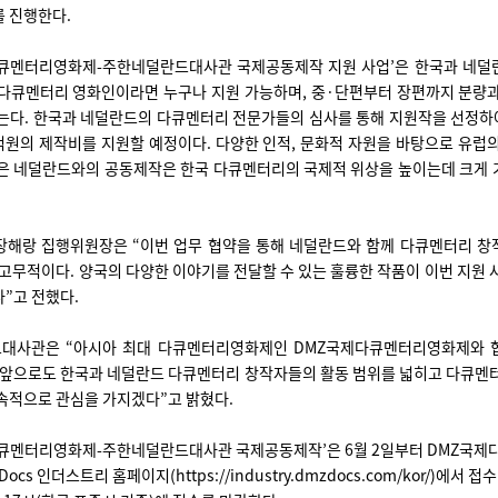
 진행한다.
다큐멘터리영화제-주한네덜란드대사관 국제공동제작 지원 사업’은 한국과 네덜
 다큐멘터리 영화인이라면 누구나 지원 가능하며, 중·단편부터 장편까지 분량과
는다. 한국과 네덜란드의 다큐멘터리 전문가들의 심사를 통해 지원작을 선정하
억원의 제작비를 지원할 예정이다. 다양한 인적, 문화적 자원을 바탕으로 유럽
잡은 네덜란드와의 공동제작은 한국 다큐멘터리의 국제적 위상을 높이는데 크게 
s 장해랑 집행위원장은 “이번 업무 협약을 통해 네덜란드와 함께 다큐멘터리 
 고무적이다. 양국의 다양한 이야기를 전달할 수 있는 훌륭한 작품이 이번 지원 
”고 전했다.
대사관은 “아시아 최대 다큐멘터리영화제인 DMZ국제다큐멘터리영화제와 
 앞으로도 한국과 네덜란드 다큐멘터리 창작자들의 활동 범위를 넓히고 다큐멘
속적으로 관심을 가지겠다”고 밝혔다.
다큐멘터리영화제-주한네덜란드대사관 국제공동제작’은 6월 2일부터 DMZ국
 Docs 인더스트리 홈페이지(
https://industry.dmzdocs.com/kor/
)에서 접수