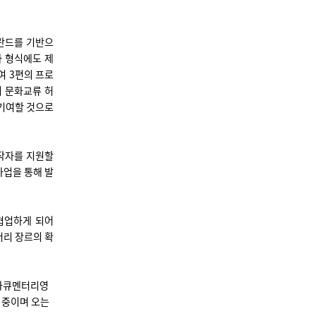
란드를 기반으
 형식에도 제
여 3편의 프로
의 문화교류 허
기여할 것으로
창작자를 지원할
사업을 통해 발
협업하게 되어
터리 장르의 확
제다큐멘터리영
 중이며 오는