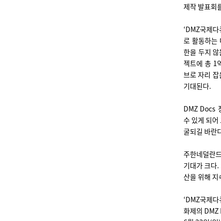
제작 발표회를
‘DMZ국제
로 활동하는
한을 두지 않
젝트에 총 1
브로 자리 
기대된다.
DMZ Doc
수 있게 되어
굴되길 바란다
주한네덜란드
기대가 크다.
산을 위해 지
‘DMZ국제
화제의 DMZ