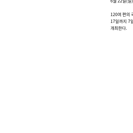
6월 22일(일
120여 편의
17일까지 7
개최한다.