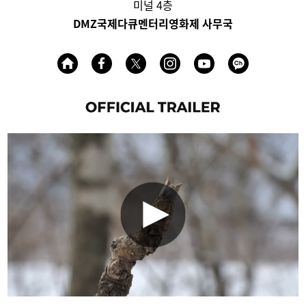
미널 4층
DMZ국제다큐멘터리영화제 사무국