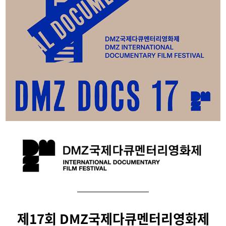
제17회 DMZ국제다큐멘터리영화제