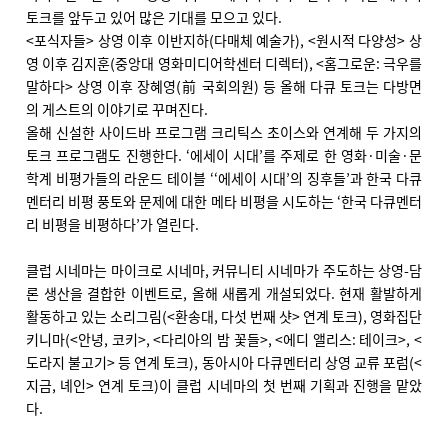
토크를 앞두고 있어 많은 기대를 모으고 있다.
<포식자들> 상영 이후 이반지하(다매체 예술가), <원시적 다양성> 상
영 이후 김지훈(중앙대 영화미디어학센터 디렉터), <홈그로운: 극우를
말하다> 상영 이후 장혜영(前 국회의원) 등 올해 다큐 토크는 다방면
의 게스트의 이야기로 꾸며진다.
올해 신설한 사이드바 프로그램 크리틱스 초이스와 연계해 두 가지의
토크 프로그램도 진행한다. ‘에세이 시대’를 주제로 한 영화·미술·문
학계 비평가들의 라운드 테이블 ‘‘에세이 시대’의 징후들’과 한국 다큐
멘터리 비평 풍토와 문제에 대한 메타 비평을 시도하는 ‘한국 다큐멘터
리 비평을 비평하다’가 열린다.
클럽 시네마는 마이크로 시네마, 커뮤니티 시네마가 주도하는 상영-담
론 생산을 결합한 이벤트로, 올해 새롭게 개설되었다. 현재 활발하게
활동하고 있는 소리그림(<환송대, 다섯 번째 샷> 연계 토크), 영화집단
키니마(<안녕, 코키>, <다리아의 밤 꽃들>, <에디 앨리스: 테이크>, <
도라지 불고기> 등 연계 토크), 동아시아 다큐멘터리 상영 교류 포럼(<
지금, 녜인> 연계 토크)이 클럽 시네마의 첫 번째 기획과 진행을 맡았
다.