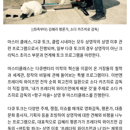
[(좌측부터) 김혜리 평론가, 소다 카즈히로 감독]
마스터 클래스, 다큐 토크, 클럽 시네마는 모두 상영작의 상영 이후 관
련 프로그램으로서 진행되며, 일부 다큐 토크의 경우 상영작이 아닌 크
리틱스 초이스 부문과 연계해 토크 프로그램을 마련한다.
마스터클래스는 다큐멘터리 미학의 혁신을 이끌어 온 거장들의 철학
과 세계관, 창작의 비밀에 관해 들어보는 특별 프로그램이다. 이번엔
프레더릭 와이즈먼 전작 순회 회고전의 일환으로 소다 카즈히로 감독
이 직접 참여, ‘내가 프레더릭 와이즈먼에게 배운 것’을 주제로 소다 카
즈히로 감독의 <항구 마을> 상영 후 마스터클래스를 진행한다.
다큐 토크는 다양한 주제, 쟁점, 이슈를 매개로 영화감독, 평론가, 대중
문화 종사자, 기획자 등을 초빙하여 상영작에 대한 견해와 비평을 나누
는 프로그램으로, 대표적으로 김혜리 평론가가 프레더릭 와이즈먼 감
독의 <센트럴 파크> 상영 이후 ‘프레더릭 와이즈먼과 나’라는 제목의