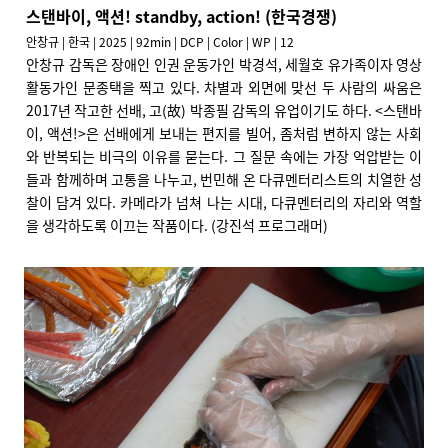
스탠바이, 액션! standby, action! (한국경쟁)
안창규 | 한국 | 2025 | 92min | DCP | Color | WP | 12
안창규 감독은 장애인 인권 운동가인 박경석, 세월호 유가족이자 영상
활동가인 문종택을 찍고 있다. 차별과 외면에 맞선 두 사람의 싸움은
2017년 작고한 선배, 고(故) 박종필 감독의 유업이기도 하다. <스탠바
이, 액션!>은 선배에게 보내는 편지를 빌어, 좀처럼 변하지 않는 사회
와 반복되는 비극의 이유를 묻는다. 그 질문 속에는 가장 억압받는 이
들과 함께하며 고통을 나누고, 번민해 온 다큐멘터리스트의 치열한 성
찰이 담겨 있다. 카메라가 넘쳐 나는 시대, 다큐멘터리의 자리와 역할
을 생각하도록 이끄는 작품이다. (강진석 프로그래머)