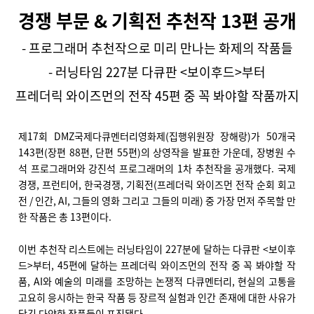
경쟁 부문 & 기획전 추천작 13편 공개
- 프로그래머 추천작으로 미리 만나는 화제의 작품들
- 러닝타임 227분 다큐판 <보이후드>부터
프레더릭 와이즈먼의 전작 45편 중 꼭 봐야할 작품까지
제17회 DMZ국제다큐멘터리영화제(집행위원장 장해랑)가 50개국
143편(장편 88편, 단편 55편)의 상영작을 발표한 가운데, 장병원 수
석 프로그래머와 강진석 프로그래머의 1차 추천작을 공개했다. 국제
경쟁, 프런티어, 한국경쟁, 기획전(프레더릭 와이즈먼 전작 순회 회고
전 / 인간, AI, 그들의 영화 그리고 그들의 미래) 중 가장 먼저 주목할 만
한 작품은 총 13편이다.
이번 추천작 리스트에는 러닝타임이 227분에 달하는 다큐판 <보이후
드>부터, 45편에 달하는 프레더릭 와이즈먼의 전작 중 꼭 봐야할 작
품, AI와 예술의 미래를 조망하는 논쟁적 다큐멘터리, 현실의 고통을
고요히 응시하는 한국 작품 등 장르적 실험과 인간 존재에 대한 사유가
담긴 다양한 작품들이 포진됐다.