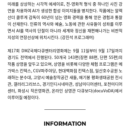
미래를 상상하는 시각적 에세이로, 전-영화적 형식 중 하나인 사진 강
연을 차용하여 AI가 생성한 합성 이미지들을 병치한다. 작품에는 알렉
산더 클루게 감독이 60년이 넘는 영화 경력을 통해 얻은 경험과 통찰
이 산재한다. 인류의 역사와 예술, 노동에 관한 사유들이 성좌를 이루
면서 AI를 역사의 단절이 아니라 세계와 정신을 재편해나가는 비판적
지성의 연장선상에 위치시킨다. (강진석 프로그래머)
제17회 DMZ국제다큐멘터리영화제는 9월 11일부터 9월 17일까지
경기도 전역에서 진행된다. 50개국 143편(장편 88편, 단편 55편)의
작품 상영을 앞두고 있으며, 상영을 비롯해 다양한 체험 프로그램은 메
가박스 킨텍스, CGV파주야당, 현대백화점 킨텍스점, 일산호수공원 노
래하는 분수대, 고양시 예술창작공간 새들, 애기봉 평화생태공원 전시
관, 갤러리그리브스, 경기인디시네마관, 성남미디어센터, 포천미디어
센터, 화성시 작은영화관, 온라인 상영관 다큐보다(docuVoDA)에서
이루어질 예정이다.