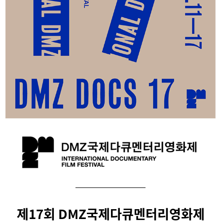
제17회 DMZ국제다큐멘터리영화제