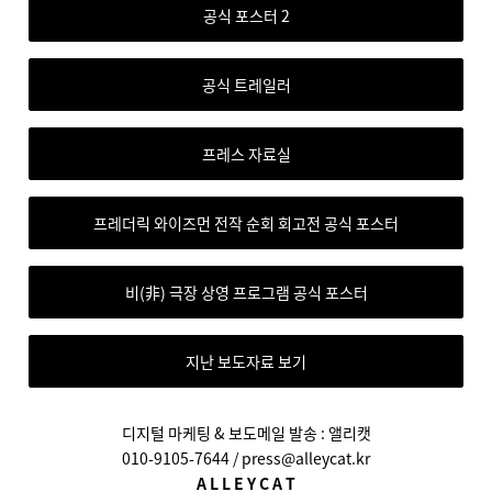
공식 포스터 2
공식 트레일러
프레스 자료실
프레더릭 와이즈먼 전작 순회 회고전 공식 포스터
비(非) 극장 상영 프로그램 공식 포스터
지난 보도자료 보기
디지털 마케팅 & 보도메일 발송 : 앨리캣
010-9105-7644 /
press@alleycat.kr
A L L E Y C A T