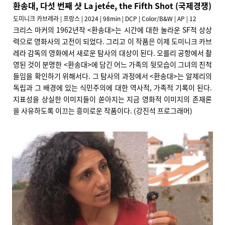
환송대, 다섯 번째 샷 La jetée, the Fifth Shot (국제경쟁)
도미니크 카브레라 | 프랑스 | 2024 | 98min | DCP | Color/B&W | AP | 12
크리스 마커의 1962년작 <환송대>는 시간에 대한 놀라운 SF적 상상
력으로 영화사의 고전이 되었다. 그리고 이 작품은 이제 도미니크 카브
레라 감독의 영화에서 새로운 탐사의 대상이 된다. 오를리 공항에서 촬
영된 것이 분명한 <환송대>에 담긴 어느 가족의 뒷모습이 그녀의 친척
들임을 확인하기 위해서다. 그 탐사의 과정에서 <환송대>는 알제리의
독립과 그 배경에 있는 식민주의에 대한 역사적, 가족적 기록이 된다.
지표성을 상실한 이미지들이 쏟아지는 지금 영화적 이미지의 존재론
을 사유하도록 이끄는 흥미로운 작품이다. (강진석 프로그래머)